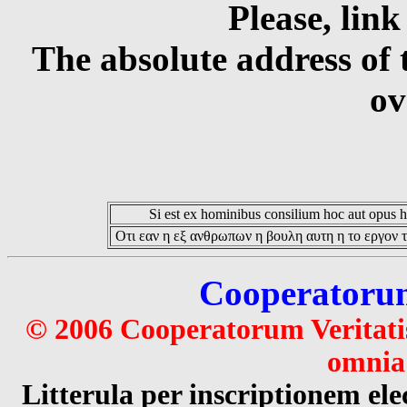
Please, link
The absolute address of 
ov
Si est ex hominibus consilium hoc aut opus hoc
Οτι εαν η εξ ανθρωπων η βουλη αυτη η το εργον τ
Cooperatorum 
© 2006 Cooperatorum Veritatis
omnia 
Litterula per inscriptionem 