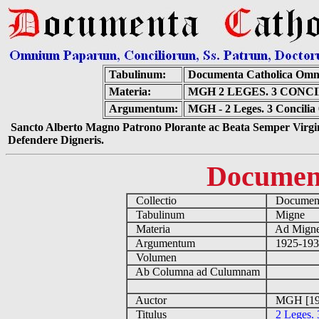
Tabulinum:
Documenta Catholica Omn
Materia:
MGH 2 LEGES. 3 CONCIL
Argumentum:
MGH - 2 Leges. 3 Concilia 
Sancto Alberto Magno Patrono Plorante ac Beata Semper Virgin
Defendere Digneris.
Documen
Collectio
Document
Tabulinum
Migne
Materia
Ad Migne 
Argumentum
1925-1933
Volumen
Ab Columna ad Culumnam
Auctor
MGH [19
Titulus
2 Leges. 