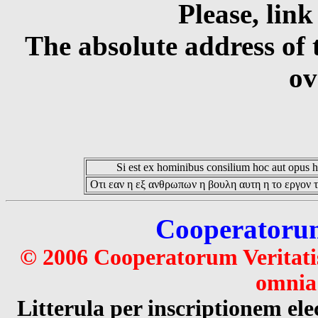
Please, link
The absolute address of 
ov
Si est ex hominibus consilium hoc aut opus hoc
Οτι εαν η εξ ανθρωπων η βουλη αυτη η το εργον τ
Cooperatorum 
© 2006 Cooperatorum Veritatis
omnia 
Litterula per inscriptionem 