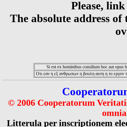
Please, link
The absolute address of 
ov
Si est ex hominibus consilium hoc aut opus hoc
Οτι εαν η εξ ανθρωπων η βουλη αυτη η το εργον τ
Cooperatorum 
© 2006 Cooperatorum Veritatis
omnia 
Litterula per inscriptionem 