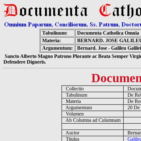
Tabulinum:
Documenta Catholica Omnia
Materia:
BERNARD. JOSE GALILEU
Argumentum:
Bernard. Jose - Galileu Galil
Sancto Alberto Magno Patrono Plorante ac Beata Semper Virgin
Defendere Digneris.
Documen
Collectio
Docume
Tabulinum
De Reb
Materia
De Rena
Argumentum
20 De 
Volumen
Ab Columna ad Culumnam
Auctor
Bernard
Titulus
Galile