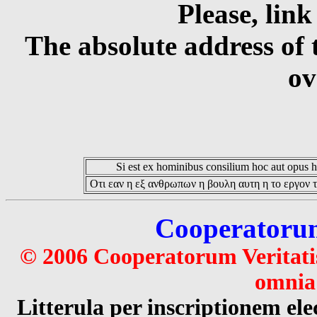
Please, link
The absolute address of 
ov
Si est ex hominibus consilium hoc aut opus hoc
Οτι εαν η εξ ανθρωπων η βουλη αυτη η το εργον τ
Cooperatorum 
© 2006 Cooperatorum Veritatis
omnia 
Litterula per inscriptionem 