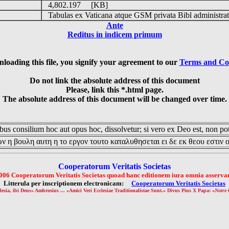
4,802.197 [KB]
Tabulas ex Vaticana atque GSM privata Bibl administrat
Ante
Reditus in indicem primum
loading this file, you signify your agreement to our
Terms and Co
Do not link the absolute address of this document
Please, link this *.html page.
The absolute address of this document will be changed over time.
us consilium hoc aut opus hoc, dissolvetur; si vero ex Deo est, non pot
ν η βουλη αυτη η το εργον τουτο καταλυθησεται ει δε εκ θεου εστιν 
Cooperatorum Veritatis Societas
006 Cooperatorum Veritatis Societas quoad hanc editionem iura omnia asservan
Litterula per inscriptionem electronicam:
Cooperatorum Veritatis Societas
lesia, ibi Deus» Ambrosius ... «Amici Veri Ecclesiae Traditionalistae Sunt.» Divus Pius X Papa: «
Notre 