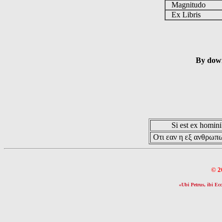
Magnitudo
Ex Libris
By down
Si est ex hominib
Οτι εαν η εξ ανθρωπω
© 2
«Ubi Petrus, ibi Ecc