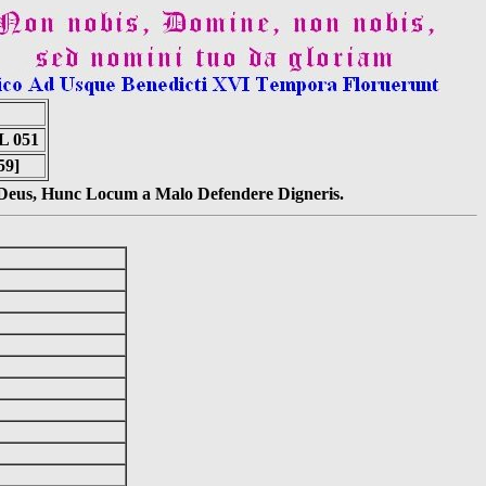
 051
59]
s Deus, Hunc Locum a Malo Defendere Digneris.