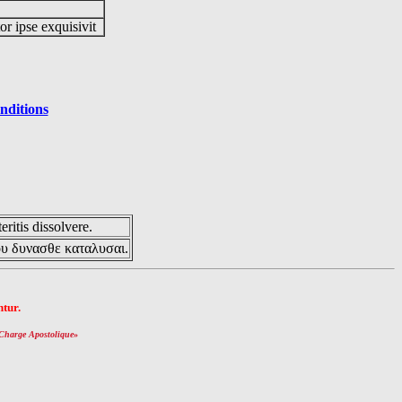
or ipse exquisivit
nditions
eritis dissolvere.
ου δυνασθε καταλυσαι.
tur.
Charge Apostolique
»