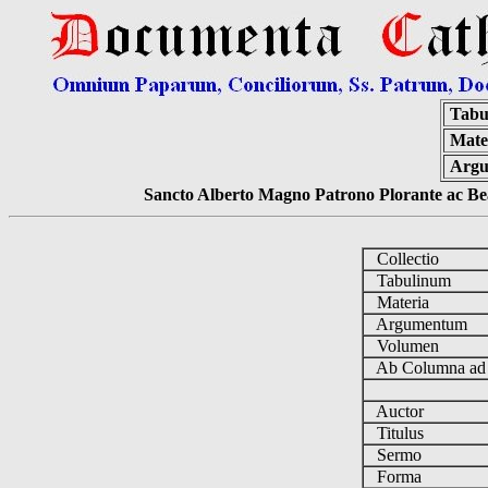
Tabu
Mate
Argu
Sancto Alberto Magno Patrono Plorante ac Bea
Collectio
Tabulinum
Materia
Argumentum
Volumen
Ab Columna a
Auctor
Titulus
Sermo
Forma