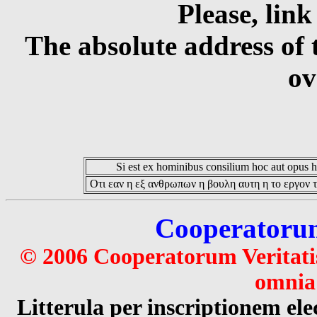
Please, link
The absolute address of 
ov
Si est ex hominibus consilium hoc aut opus hoc
Οτι εαν η εξ ανθρωπων η βουλη αυτη η το εργον τ
Cooperatorum 
© 2006 Cooperatorum Veritatis
omnia 
Litterula per inscriptionem 