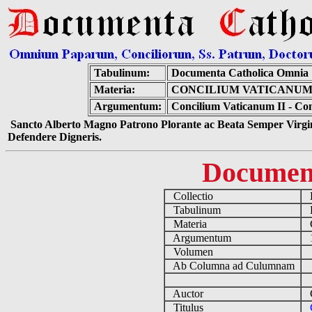
Tabulinum:
Documenta Catholica Omnia
Materia:
CONCILIUM VATICANUM 
Argumentum:
Concilium Vaticanum II - Con
Sancto Alberto Magno Patrono Plorante ac Beata Semper Virgin
Defendere Digneris.
Documen
Collectio
D
Tabulinum
De
Materia
C
Argumentum
19
Volumen
Ab Columna ad Culumnam
Auctor
Co
Titulus