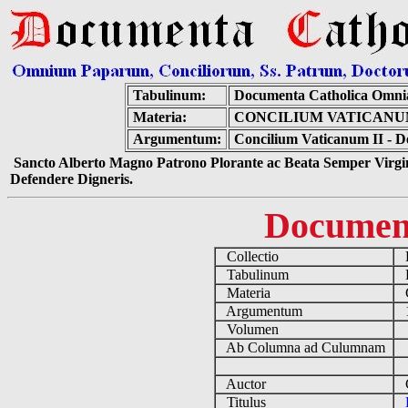
Tabulinum:
Documenta Catholica Omni
Materia:
CONCILIUM VATICANU
Argumentum:
Concilium Vaticanum II - D
Sancto Alberto Magno Patrono Plorante ac Beata Semper Virgin
Defendere Digneris.
Documen
Collectio
D
Tabulinum
De
Materia
C
Argumentum
19
Volumen
Ab Columna ad Culumnam
Auctor
Co
Titulus