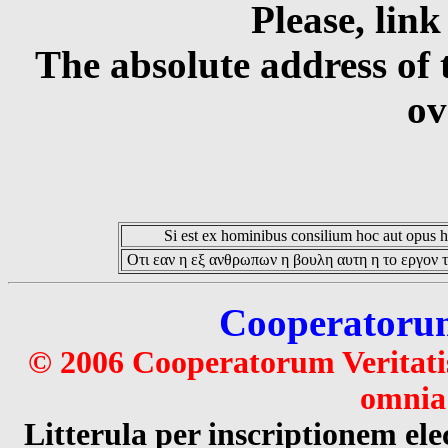
Please, link
The absolute address of 
ov
Si est ex hominibus consilium hoc aut opus hoc
Οτι εαν η εξ ανθρωπων η βουλη αυτη η το εργον τ
Cooperatorum 
© 2006 Cooperatorum Veritatis
omnia 
Litterula per inscriptionem 