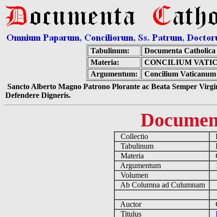
Tabulinum:
Documenta Catholica
Materia:
CONCILIUM VATIC
Argumentum:
Concilium Vaticanum 
Sancto Alberto Magno Patrono Plorante ac Beata Semper Virgin
Defendere Digneris.
Documen
Collectio
D
Tabulinum
De
Materia
C
Argumentum
19
Volumen
Ab Columna ad Culumnam
Auctor
Co
Titulus