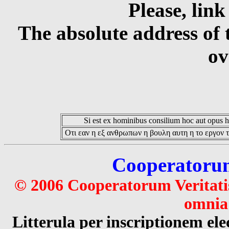
Please, link
The absolute address of 
ov
Si est ex hominibus consilium hoc aut opus hoc
Οτι εαν η εξ ανθρωπων η βουλη αυτη η το εργον τ
Cooperatorum 
© 2006 Cooperatorum Veritatis
omnia 
Litterula per inscriptionem 