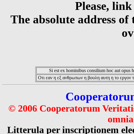
Please, link
The absolute address of 
ov
Si est ex hominibus consilium hoc aut opus hoc
Οτι εαν η εξ ανθρωπων η βουλη αυτη η το εργον τ
Cooperatorum 
© 2006 Cooperatorum Veritatis
omnia 
Litterula per inscriptionem 