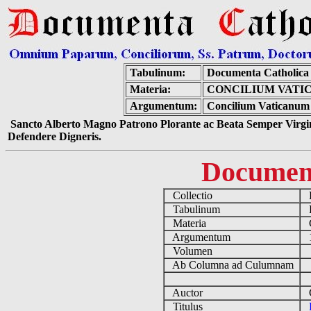
Tabulinum:
Documenta Catholica
Materia:
CONCILIUM VATIC
Argumentum:
Concilium Vaticanum 
Sancto Alberto Magno Patrono Plorante ac Beata Semper Virgin
Defendere Digneris.
Documen
Collectio
D
Tabulinum
De
Materia
C
Argumentum
19
Volumen
Ab Columna ad Culumnam
Auctor
Co
Titulus