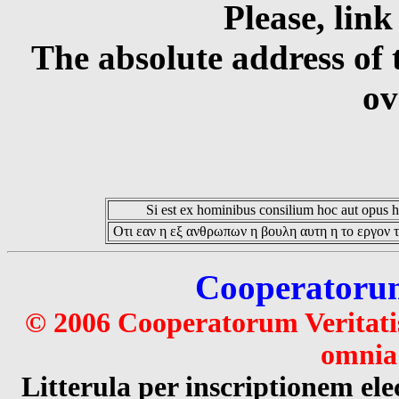
Please, link
The absolute address of 
ov
Si est ex hominibus consilium hoc aut opus hoc
Οτι εαν η εξ ανθρωπων η βουλη αυτη η το εργον τ
Cooperatorum 
© 2006 Cooperatorum Veritatis
omnia 
Litterula per inscriptionem 