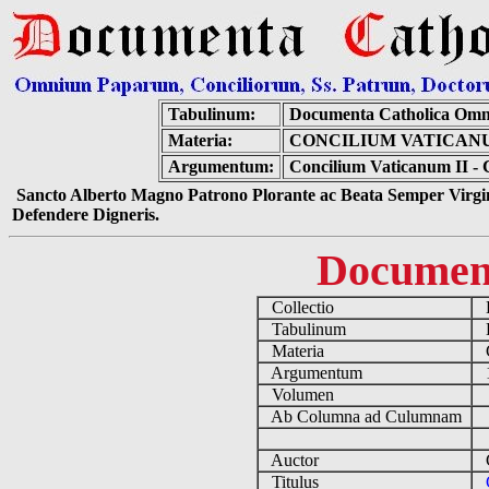
Tabulinum:
Documenta Catholica Omn
Materia:
CONCILIUM VATICANU
Argumentum:
Concilium Vaticanum II - 
Sancto Alberto Magno Patrono Plorante ac Beata Semper Virgin
Defendere Digneris.
Documen
Collectio
D
Tabulinum
De
Materia
C
Argumentum
19
Volumen
Ab Columna ad Culumnam
Auctor
Co
Titulus