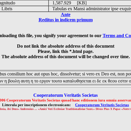
gnitudo
1,587.929 [KB]
Libris
Tabulas ex Mansi administrator ipse exqui
Ante
Reditus in indicem primum
loading this file, you signify your agreement to our
Terms and Co
Do not link the absolute address of this document
Please, link this *.html page.
The absolute address of this document will be changed over time.
us consilium hoc aut opus hoc, dissolvetur; si vero ex Deo est, non pot
ν η βουλη αυτη η το εργον τουτο καταλυθησεται ει δε εκ θεου εστιν 
Cooperatorum Veritatis Societas
006 Cooperatorum Veritatis Societas quoad hanc editionem iura omnia asservan
Litterula per inscriptionem electronicam:
Cooperatorum Veritatis Societas
lesia, ibi Deus» Ambrosius ... «Amici Veri Ecclesiae Traditionalistae Sunt.» Divus Pius X Papa: «
Notre 