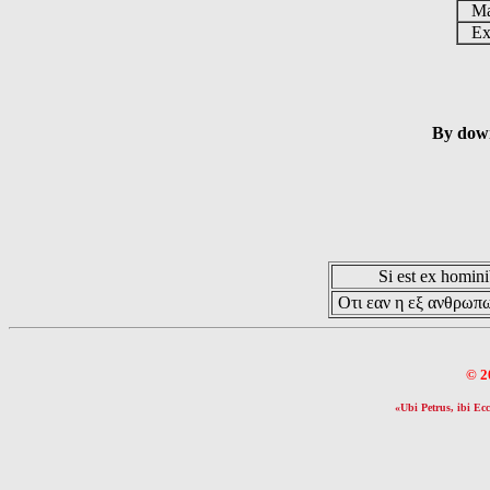
Ma
Ex 
By down
Si est ex hominib
Οτι εαν η εξ ανθρωπω
© 2
«Ubi Petrus, ibi Ecc