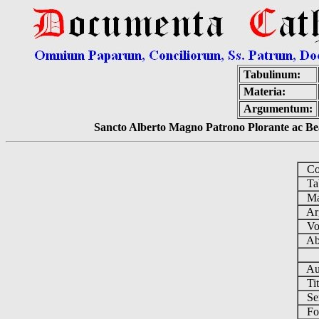
Tabulinum:
Materia:
Argumentum:
Sancto Alberto Magno Patrono Plorante ac Bea
Col
Tab
Mat
Ar
Vo
Ab 
Au
Tit
Se
Fo