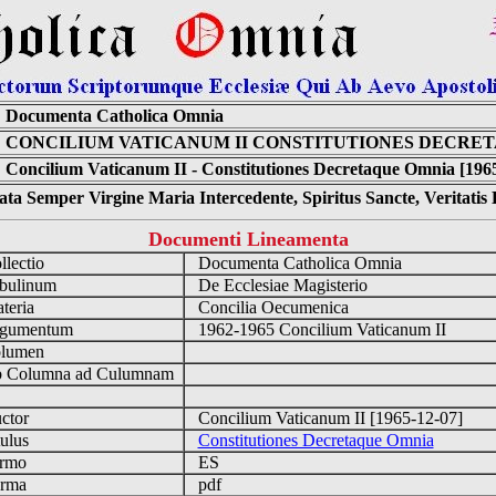
Documenta Catholica Omnia
CONCILIUM VATICANUM II CONSTITUTIONES DECRE
Concilium Vaticanum II - Constitutiones Decretaque Omnia [196
ta Semper Virgine Maria Intercedente, Spiritus Sancte, Veritati
Documenti Lineamenta
lectio
Documenta Catholica Omnia
ulinum
De Ecclesiae Magisterio
eria
Concilia Oecumenica
gumentum
1962-1965 Concilium Vaticanum II
lumen
Columna ad Culumnam
ctor
Concilium Vaticanum II [1965-12-07]
ulus
Constitutiones Decretaque Omnia
rmo
ES
rma
pdf