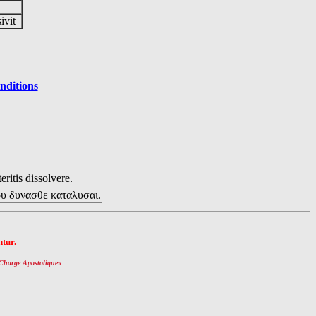
sivit
nditions
eritis dissolvere.
ου δυνασθε καταλυσαι.
tur.
Charge Apostolique
»