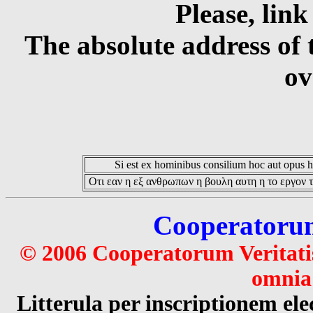
Please, link
The absolute address of 
ov
Si est ex hominibus consilium hoc aut opus hoc
Οτι εαν η εξ ανθρωπων η βουλη αυτη η το εργον τ
Cooperatorum 
© 2006 Cooperatorum Veritatis
omnia 
Litterula per inscriptionem 