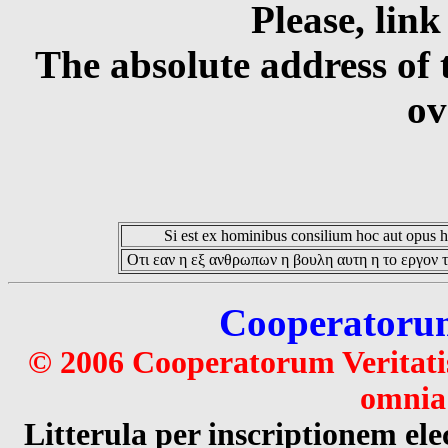
Please, link
The absolute address of 
ov
Si est ex hominibus consilium hoc aut opus hoc
Οτι εαν η εξ ανθρωπων η βουλη αυτη η το εργον τ
Cooperatorum 
© 2006 Cooperatorum Veritatis
omnia 
Litterula per inscriptionem 