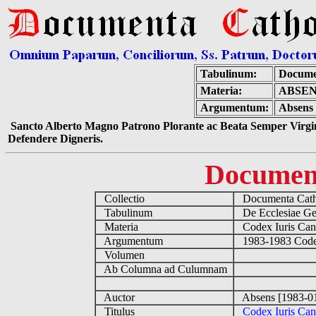
Tabulinum:
Docume
Materia:
ABSEN
Argumentum:
Absens 
Sancto Alberto Magno Patrono Plorante ac Beata Semper Virgin
Defendere Digneris.
Documen
Collectio
Documenta Cath
Tabulinum
De Ecclesiae Ge
Materia
Codex Iuris Can
Argumentum
1983-1983 Codex I
Volumen
Ab Columna ad Culumnam
Auctor
Absens [1983-0
Titulus
Codex Iuris Can