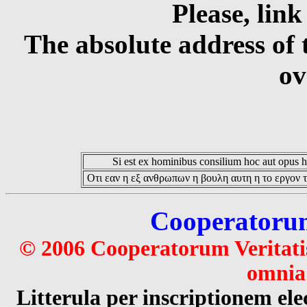
Please, link
The absolute address of 
ov
Si est ex hominibus consilium hoc aut opus hoc
Οτι εαν η εξ ανθρωπων η βουλη αυτη η το εργον τ
Cooperatorum 
© 2006 Cooperatorum Veritatis
omnia 
Litterula per inscriptionem 