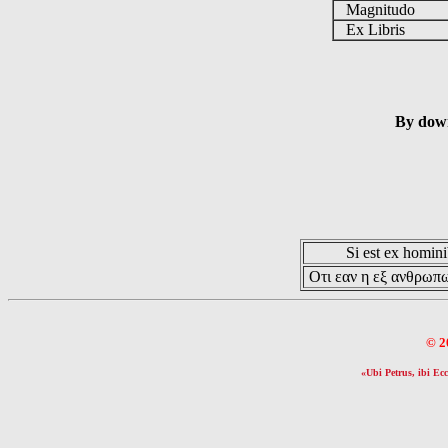
Magnitudo
Ex Libris
By down
Si est ex hominib
Οτι εαν η εξ ανθρωπω
© 2
«Ubi Petrus, ibi Ecc