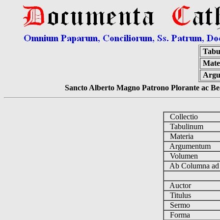
Tabu
Mate
Argu
Sancto Alberto Magno Patrono Plorante ac Bea
Collectio
Tabulinum
Materia
Argumentum
Volumen
Ab Columna a
Auctor
Titulus
Sermo
Forma