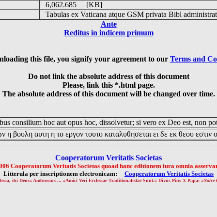
6,062.685 [KB]
Tabulas ex Vaticana atque GSM privata Bibl administrat
Ante
Reditus in indicem primum
loading this file, you signify your agreement to our
Terms and Co
Do not link the absolute address of this document
Please, link this *.html page.
The absolute address of this document will be changed over time.
us consilium hoc aut opus hoc, dissolvetur; si vero ex Deo est, non pot
ν η βουλη αυτη η το εργον τουτο καταλυθησεται ει δε εκ θεου εστιν 
Cooperatorum Veritatis Societas
006 Cooperatorum Veritatis Societas quoad hanc editionem iura omnia asservan
Litterula per inscriptionem electronicam:
Cooperatorum Veritatis Societas
lesia, ibi Deus» Ambrosius ... «Amici Veri Ecclesiae Traditionalistae Sunt.» Divus Pius X Papa: «
Notre 