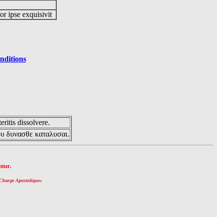
or ipse exquisivit
nditions
eritis dissolvere.
ου δυνασθε καταλυσαι.
tur.
Charge Apostolique
»