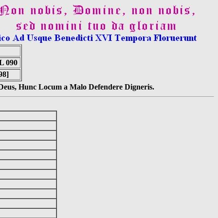
 090
98]
s Deus, Hunc Locum a Malo Defendere Digneris.