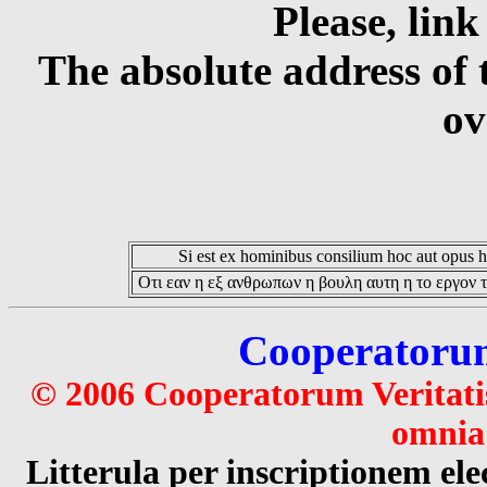
Please, link
The absolute address of 
ov
Si est ex hominibus consilium hoc aut opus hoc
Οτι εαν η εξ ανθρωπων η βουλη αυτη η το εργον τ
Cooperatorum 
© 2006 Cooperatorum Veritatis
omnia 
Litterula per inscriptionem 