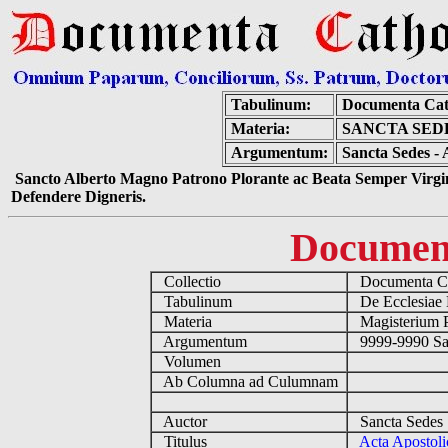
Tabulinum:
Documenta Cat
Materia:
SANCTA SEDE
Argumentum:
Sancta Sedes - 
Sancto Alberto Magno Patrono Plorante ac Beata Semper Virgin
Defendere Digneris.
Documen
Collectio
Documenta Ca
Tabulinum
De Ecclesiae 
Materia
Magisterium 
Argumentum
9999-9990 Sa
Volumen
Ab Columna ad Culumnam
Auctor
Sancta Sedes
Titulus
Acta Apostoli