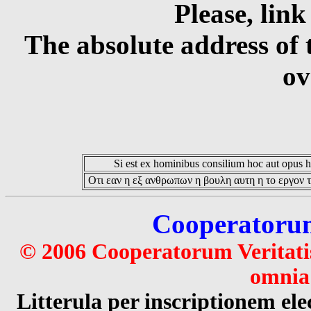
Please, link
The absolute address of 
ov
Si est ex hominibus consilium hoc aut opus hoc
Οτι εαν η εξ ανθρωπων η βουλη αυτη η το εργον τ
Cooperatorum 
© 2006 Cooperatorum Veritatis
omnia 
Litterula per inscriptionem 