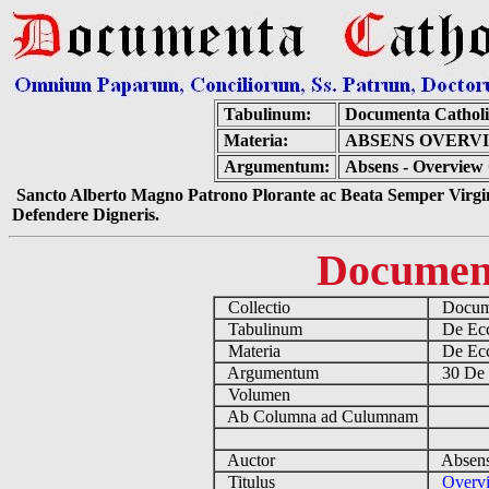
Tabulinum:
Documenta Cathol
Materia:
ABSENS OVERVI
Argumentum:
Absens - Overview 
Sancto Alberto Magno Patrono Plorante ac Beata Semper Virgin
Defendere Digneris.
Documen
Collectio
Docume
Tabulinum
De Eccl
Materia
De Eccl
Argumentum
30 De G
Volumen
Ab Columna ad Culumnam
Auctor
Absens
Titulus
Overvi