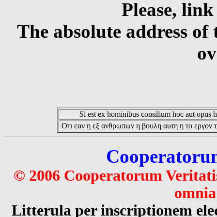
Please, link
The absolute address of 
ov
Si est ex hominibus consilium hoc aut opus hoc
Οτι εαν η εξ ανθρωπων η βουλη αυτη η το εργον τ
Cooperatorum 
© 2006 Cooperatorum Veritatis
omnia 
Litterula per inscriptionem 