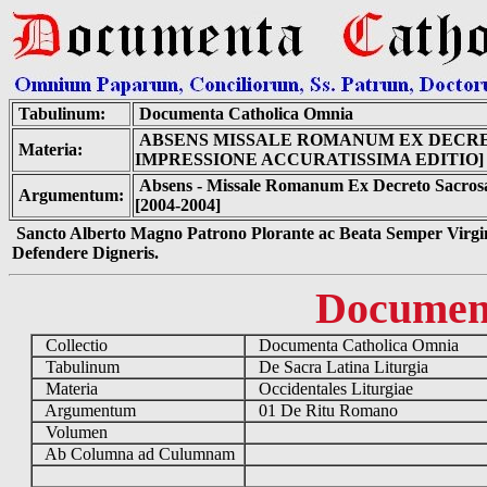
Tabulinum:
Documenta Catholica Omnia
ABSENS MISSALE ROMANUM EX DECRET
Materia:
IMPRESSIONE ACCURATISSIMA EDITIO]
Absens - Missale Romanum Ex Decreto Sacrosant
Argumentum:
[2004-2004]
Sancto Alberto Magno Patrono Plorante ac Beata Semper Virgin
Defendere Digneris.
Documen
Collectio
Documenta Catholica Omnia
Tabulinum
De Sacra Latina Liturgia
Materia
Occidentales Liturgiae
Argumentum
01 De Ritu Romano
Volumen
Ab Columna ad Culumnam