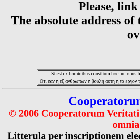
Please, link
The absolute address of 
ov
Si est ex hominibus consilium hoc aut opus hoc
Οτι εαν η εξ ανθρωπων η βουλη αυτη η το εργον τ
Cooperatorum 
© 2006 Cooperatorum Veritatis
omnia 
Litterula per inscriptionem 