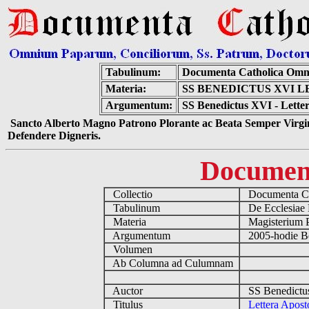
Tabulinum:
Documenta Catholica Omn
Materia:
SS BENEDICTUS XVI 
Argumentum:
SS Benedictus XVI - Letter
Sancto Alberto Magno Patrono Plorante ac Beata Semper Virgin
Defendere Digneris.
Documen
Collectio
Documenta Ca
Tabulinum
De Ecclesiae 
Materia
Magisterium 
Argumentum
2005-hodie B
Volumen
Ab Columna ad Culumnam
Auctor
SS Benedictu
Titulus
Lettera Aposto