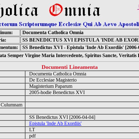
linum:
Documenta Catholica Omnia
ia:
SS BENEDICTUS XVI EPISTULA 'INDE AB EXORD
mentum:
SS Benedictus XVI - Epistula 'Inde Ab Exordiis' [2006-
ta Semper Virgine Maria Intercedente, Spiritus Sancte, Veritati
Documenti Lineamenta
Documenta Catholica Omnia
De Ecclesiae Magisterio
Magisterium Paparum
2005-hodie Benedictus XVI
d Culumnam
SS Benedictus XVI [2006-04-04]
Epistula 'Inde Ab Exordiis'
LT
pdf