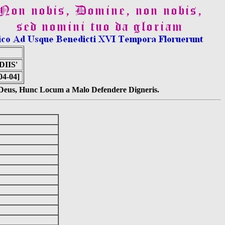
IIS'
04-04]
s Deus, Hunc Locum a Malo Defendere Digneris.