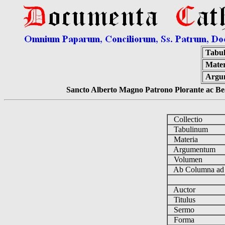
Tabu
Mater
Argu
Sancto Alberto Magno Patrono Plorante ac Bea
Collectio
Tabulinum
Materia
Argumentum
Volumen
Ab Columna a
Auctor
Titulus
Sermo
Forma