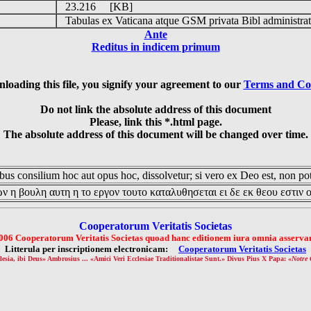
23.216 [KB]
Tabulas ex Vaticana atque GSM privata Bibl administrat
Ante
Reditus in indicem primum
loading this file, you signify your agreement to our
Terms and Co
Do not link the absolute address of this document
Please, link this *.html page.
The absolute address of this document will be changed over time.
us consilium hoc aut opus hoc, dissolvetur; si vero ex Deo est, non pot
ν η βουλη αυτη η το εργον τουτο καταλυθησεται ει δε εκ θεου εστιν 
Cooperatorum Veritatis Societas
006 Cooperatorum Veritatis Societas quoad hanc editionem iura omnia asservan
Litterula per inscriptionem electronicam:
Cooperatorum Veritatis Societas
lesia, ibi Deus» Ambrosius ... «Amici Veri Ecclesiae Traditionalistae Sunt.» Divus Pius X Papa: «
Notre 