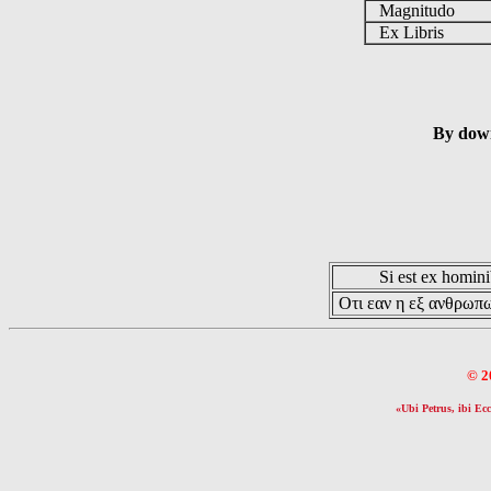
Magnitudo
Ex Libris
By down
Si est ex hominib
Οτι εαν η εξ ανθρωπω
© 2
«Ubi Petrus, ibi Ecc