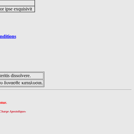
or ipse exquisivit
nditions
eritis dissolvere.
ου δυνασθε καταλυσαι.
tur.
Charge Apostolique
»