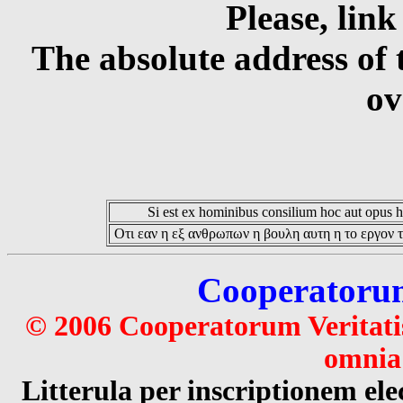
Please, link
The absolute address of 
ov
Si est ex hominibus consilium hoc aut opus hoc
Οτι εαν η εξ ανθρωπων η βουλη αυτη η το εργον τ
Cooperatorum 
© 2006 Cooperatorum Veritatis
omnia 
Litterula per inscriptionem 