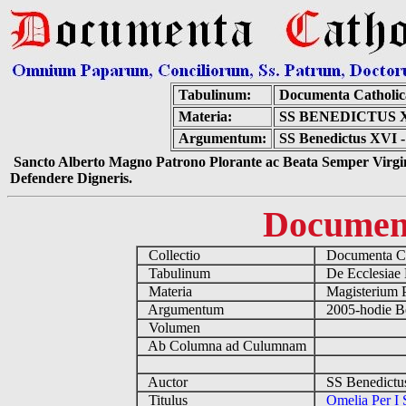
Tabulinum:
Documenta Catholi
Materia:
SS BENEDICTUS X
Argumentum:
SS Benedictus XVI - 
Sancto Alberto Magno Patrono Plorante ac Beata Semper Virgin
Defendere Digneris.
Documen
Collectio
Documenta Ca
Tabulinum
De Ecclesiae 
Materia
Magisterium 
Argumentum
2005-hodie B
Volumen
Ab Columna ad Culumnam
Auctor
SS Benedictu
Titulus
Omelia Per I S