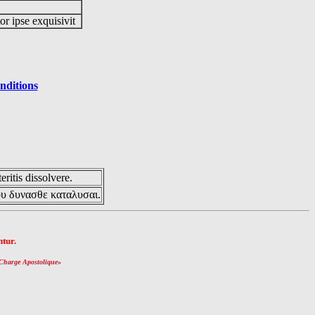
or ipse exquisivit
nditions
eritis dissolvere.
ου δυνασθε καταλυσαι.
tur.
Charge Apostolique
»