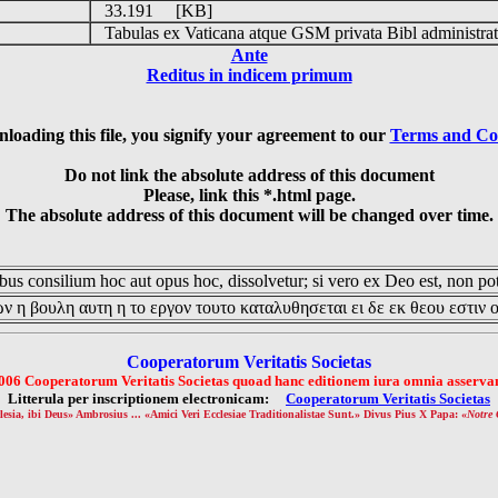
33.191 [KB]
Tabulas ex Vaticana atque GSM privata Bibl administrat
Ante
Reditus in indicem primum
loading this file, you signify your agreement to our
Terms and Co
Do not link the absolute address of this document
Please, link this *.html page.
The absolute address of this document will be changed over time.
us consilium hoc aut opus hoc, dissolvetur; si vero ex Deo est, non pot
ν η βουλη αυτη η το εργον τουτο καταλυθησεται ει δε εκ θεου εστιν 
Cooperatorum Veritatis Societas
006 Cooperatorum Veritatis Societas quoad hanc editionem iura omnia asservan
Litterula per inscriptionem electronicam:
Cooperatorum Veritatis Societas
lesia, ibi Deus» Ambrosius ... «Amici Veri Ecclesiae Traditionalistae Sunt.» Divus Pius X Papa: «
Notre 