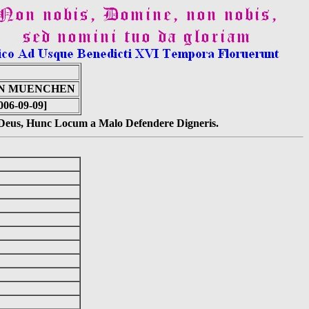
IN MUENCHEN
006-09-09]
s Deus, Hunc Locum a Malo Defendere Digneris.