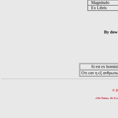
Magnitudo
Ex Libris
By down
Si est ex hominib
Οτι εαν η εξ ανθρωπω
© 2
«Ubi Petrus, ibi Ecc