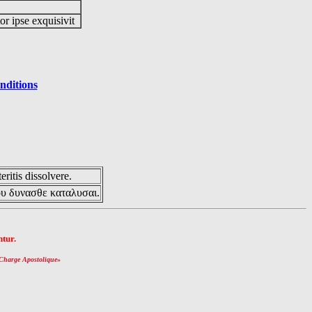
or ipse exquisivit
nditions
eritis dissolvere.
ου δυνασθε καταλυσαι.
tur.
Charge Apostolique
»