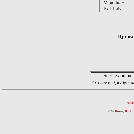
Magnitudo
Ex Libris
By down
Si est ex hominib
Οτι εαν η εξ ανθρωπω
© 2
«Ubi Petrus, ibi Ecc