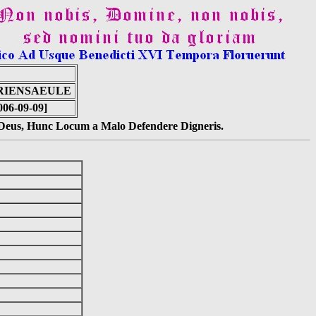
ARIENSAEULE
006-09-09]
s Deus, Hunc Locum a Malo Defendere Digneris.