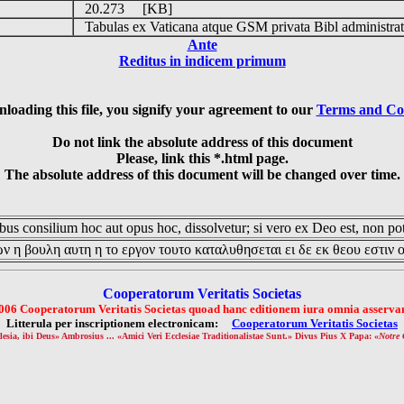
20.273 [KB]
Tabulas ex Vaticana atque GSM privata Bibl administrat
Ante
Reditus in indicem primum
loading this file, you signify your agreement to our
Terms and Co
Do not link the absolute address of this document
Please, link this *.html page.
The absolute address of this document will be changed over time.
us consilium hoc aut opus hoc, dissolvetur; si vero ex Deo est, non pot
ν η βουλη αυτη η το εργον τουτο καταλυθησεται ει δε εκ θεου εστιν 
Cooperatorum Veritatis Societas
006 Cooperatorum Veritatis Societas quoad hanc editionem iura omnia asservan
Litterula per inscriptionem electronicam:
Cooperatorum Veritatis Societas
lesia, ibi Deus» Ambrosius ... «Amici Veri Ecclesiae Traditionalistae Sunt.» Divus Pius X Papa: «
Notre 