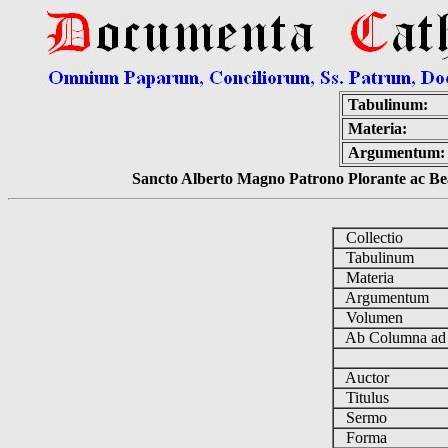
Tabulinum:
Materia:
Argumentum:
Sancto Alberto Magno Patrono Plorante ac Bea
Collectio
Tabulinum
Materia
Argumentum
Volumen
Ab Columna a
Auctor
Titulus
Sermo
Forma