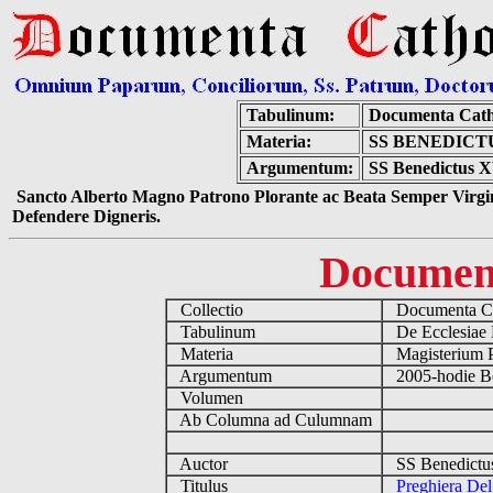
Tabulinum:
Documenta Cath
Materia:
SS BENEDICT
Argumentum:
SS Benedictus X
Sancto Alberto Magno Patrono Plorante ac Beata Semper Virgin
Defendere Digneris.
Documen
Collectio
Documenta Ca
Tabulinum
De Ecclesiae 
Materia
Magisterium 
Argumentum
2005-hodie B
Volumen
Ab Columna ad Culumnam
Auctor
SS Benedictu
Titulus
Preghiera Del