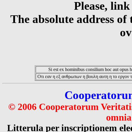
Please, link
The absolute address of 
ov
Si est ex hominibus consilium hoc aut opus hoc
Οτι εαν η εξ ανθρωπων η βουλη αυτη η το εργον τ
Cooperatorum 
© 2006 Cooperatorum Veritatis
omnia 
Litterula per inscriptionem 