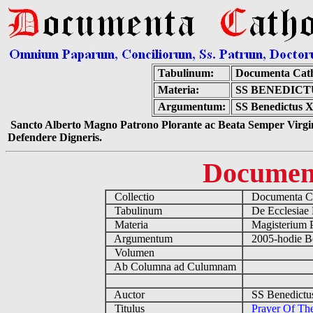
Tabulinum:
Documenta Cath
Materia:
SS BENEDICT
Argumentum:
SS Benedictus X
Sancto Alberto Magno Patrono Plorante ac Beata Semper Virgin
Defendere Digneris.
Documen
Collectio
Documenta Ca
Tabulinum
De Ecclesiae 
Materia
Magisterium 
Argumentum
2005-hodie B
Volumen
Ab Columna ad Culumnam
Auctor
SS Benedictu
Titulus
Prayer Of Th