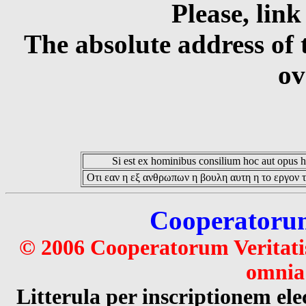
Please, link
The absolute address of 
ov
Si est ex hominibus consilium hoc aut opus hoc
Οτι εαν η εξ ανθρωπων η βουλη αυτη η το εργον τ
Cooperatorum 
© 2006 Cooperatorum Veritatis
omnia 
Litterula per inscriptionem 