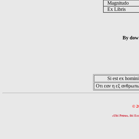
Magnitudo
Ex Libris
By down
Si est ex hominib
Οτι εαν η εξ ανθρωπω
© 2
«Ubi Petrus, ibi Ecc