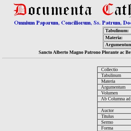
Tabulinum:
Materia:
Argumentu
Sancto Alberto Magno Patrono Plorante ac Bea
Collectio
Tabulinum
Materia
Argumentum
Volumen
Ab Columna a
Auctor
Titulus
Sermo
Forma