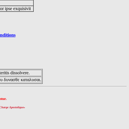
or ipse exquisivit
nditions
eritis dissolvere.
ου δυνασθε καταλυσαι.
tur.
Charge Apostolique
»