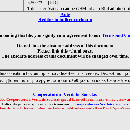
325.972 [KB]
Tabulas ex Vaticana atque GSM privata Bibl administrat
Ante
Reditus in indicem primum
loading this file, you signify your agreement to our
Terms and Co
Do not link the absolute address of this document
Please, link this *.html page.
The absolute address of this document will be changed over time.
us consilium hoc aut opus hoc, dissolvetur; si vero ex Deo est, non pot
ν η βουλη αυτη η το εργον τουτο καταλυθησεται ει δε εκ θεου εστιν 
Cooperatorum Veritatis Societas
006 Cooperatorum Veritatis Societas quoad hanc editionem iura omnia asservan
Litterula per inscriptionem electronicam:
Cooperatorum Veritatis Societas
lesia, ibi Deus» Ambrosius ... «Amici Veri Ecclesiae Traditionalistae Sunt.» Divus Pius X Papa: «
Notre 