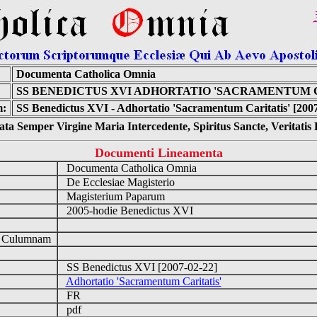
Documenta Catholica Omnia
SS BENEDICTUS XVI ADHORTATIO 'SACRAMENTUM C
m:
SS Benedictus XVI - Adhortatio 'Sacramentum Caritatis' [200
ta Semper Virgine Maria Intercedente, Spiritus Sancte, Veritati
Documenti Lineamenta
Documenta Catholica Omnia
De Ecclesiae Magisterio
Magisterium Paparum
2005-hodie Benedictus XVI
d Culumnam
SS Benedictus XVI [2007-02-22]
Adhortatio 'Sacramentum Caritatis'
FR
pdf