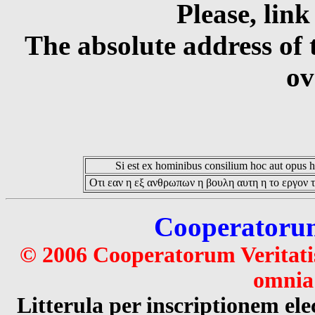
Please, link
The absolute address of 
ov
Si est ex hominibus consilium hoc aut opus hoc
Οτι εαν η εξ ανθρωπων η βουλη αυτη η το εργον τ
Cooperatorum 
© 2006 Cooperatorum Veritatis
omnia 
Litterula per inscriptionem 