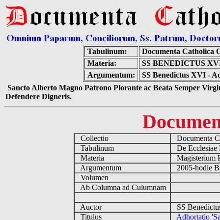
Tabulinum:
Documenta Catholica 
Materia:
SS BENEDICTUS XV
Argumentum:
SS Benedictus XVI - Ad
Sancto Alberto Magno Patrono Plorante ac Beata Semper Virgin
Defendere Digneris.
Documen
Collectio
Documenta Ca
Tabulinum
De Ecclesiae 
Materia
Magisterium 
Argumentum
2005-hodie B
Volumen
Ab Columna ad Culumnam
Auctor
SS Benedictu
Titulus
Adhortatio 'S