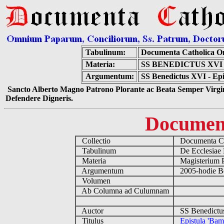
Tabulinum:
Documenta Catholica O
Materia:
SS BENEDICTUS XV
Argumentum:
SS Benedictus XVI - Ep
Sancto Alberto Magno Patrono Plorante ac Beata Semper Virgin
Defendere Digneris.
Documen
Collectio
Documenta Ca
Tabulinum
De Ecclesiae 
Materia
Magisterium 
Argumentum
2005-hodie B
Volumen
Ab Columna ad Culumnam
Auctor
SS Benedictu
Titulus
Epistula 'Ba