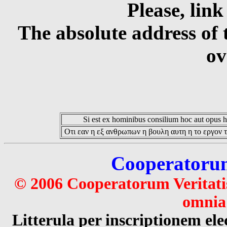
Please, link
The absolute address of 
ov
Si est ex hominibus consilium hoc aut opus hoc
Οτι εαν η εξ ανθρωπων η βουλη αυτη η το εργον τ
Cooperatorum 
© 2006 Cooperatorum Veritatis
omnia 
Litterula per inscriptionem 