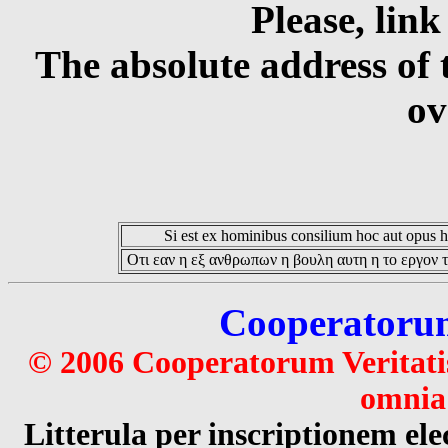
Please, link
The absolute address of 
ov
Si est ex hominibus consilium hoc aut opus hoc
Οτι εαν η εξ ανθρωπων η βουλη αυτη η το εργον τ
Cooperatorum 
© 2006 Cooperatorum Veritatis
omnia 
Litterula per inscriptionem 