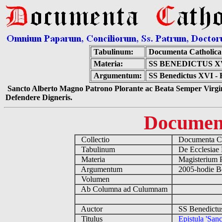
Tabulinum:
Documenta Catholic
Materia:
SS BENEDICTUS X
Argumentum:
SS Benedictus XVI - E
Sancto Alberto Magno Patrono Plorante ac Beata Semper Virgin
Defendere Digneris.
Documen
Collectio
Documenta Ca
Tabulinum
De Ecclesiae 
Materia
Magisterium 
Argumentum
2005-hodie B
Volumen
Ab Columna ad Culumnam
Auctor
SS Benedictu
Titulus
Epistula 'Sanc