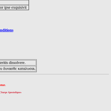
or ipse exquisivit
nditions
eritis dissolvere.
ου δυνασθε καταλυσαι.
tur.
Charge Apostolique
»