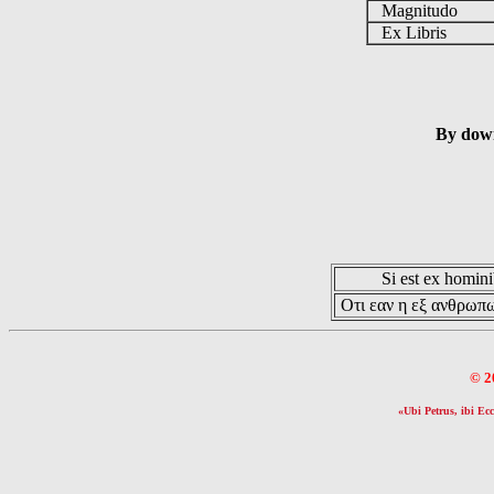
Magnitudo
Ex Libris
By down
Si est ex hominib
Οτι εαν η εξ ανθρωπω
© 2
«Ubi Petrus, ibi Ecc