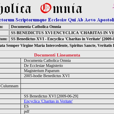
m:
Documenta Catholica Omnia
SS BENEDICTUS XVI ENCYCLICA 'CHARITAS IN V
tum:
SS Benedictus XVI - Encyclica 'Charitas in Veritate' [2009-
ta Semper Virgine Maria Intercedente, Spiritus Sancte, Veritati
Documenti Lineamenta
Documenta Catholica Omnia
De Ecclesiae Magisterio
Magisterium Paparum
2005-hodie Benedictus XVI
d Culumnam
SS Benedictus XVI [2009-06-29]
Encyclica 'Charitas in Veritate'
ES
pdf