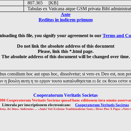
807.365 [KB]
Tabulas ex Vaticana atque GSM privata Bibl administrat
Ante
Reditus in indicem primum
loading this file, you signify your agreement to our
Terms and Co
Do not link the absolute address of this document
Please, link this *.html page.
The absolute address of this document will be changed over time.
us consilium hoc aut opus hoc, dissolvetur; si vero ex Deo est, non pot
ν η βουλη αυτη η το εργον τουτο καταλυθησεται ει δε εκ θεου εστιν 
Cooperatorum Veritatis Societas
006 Cooperatorum Veritatis Societas quoad hanc editionem iura omnia asservan
Litterula per inscriptionem electronicam:
Cooperatorum Veritatis Societas
lesia, ibi Deus» Ambrosius ... «Amici Veri Ecclesiae Traditionalistae Sunt.» Divus Pius X Papa: «
Notre 