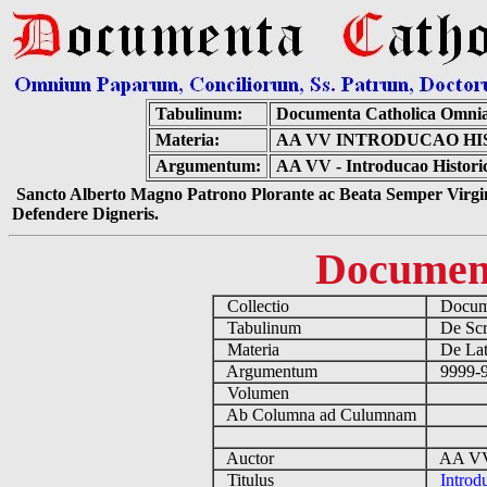
Tabulinum:
Documenta Catholica Omni
Materia:
AA VV INTRODUCAO HI
Argumentum:
AA VV - Introducao Historic
Sancto Alberto Magno Patrono Plorante ac Beata Semper Virgin
Defendere Digneris.
Documen
Collectio
Docume
Tabulinum
De Scri
Materia
De Lati
Argumentum
9999-99
Volumen
Ab Columna ad Culumnam
Auctor
AA 
Titulus
Introd