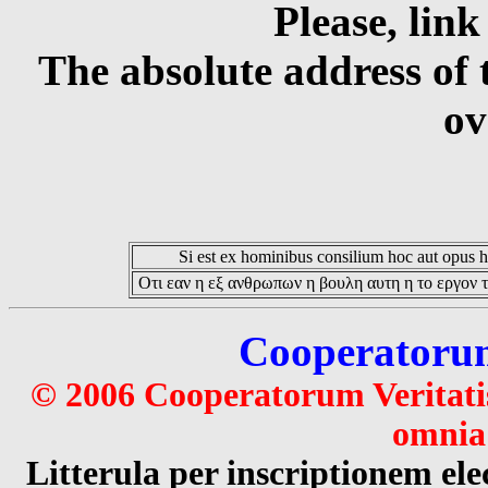
Please, link
The absolute address of 
ov
Si est ex hominibus consilium hoc aut opus hoc
Οτι εαν η εξ ανθρωπων η βουλη αυτη η το εργον τ
Cooperatorum 
© 2006 Cooperatorum Veritatis
omnia 
Litterula per inscriptionem 