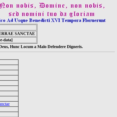
ERRAE SANCTAE
e-data]
s Deus, Hunc Locum a Malo Defendere Digneris.
anctae