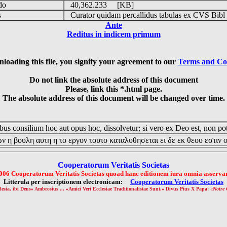
udo
40,362.233 [KB]
is
Curator quidam percallidus tabulas ex CVS Bibl
Ante
Reditus in indicem primum
loading this file, you signify your agreement to our
Terms and Co
Do not link the absolute address of this document
Please, link this *.html page.
The absolute address of this document will be changed over time.
us consilium hoc aut opus hoc, dissolvetur; si vero ex Deo est, non pot
ν η βουλη αυτη η το εργον τουτο καταλυθησεται ει δε εκ θεου εστιν 
Cooperatorum Veritatis Societas
006 Cooperatorum Veritatis Societas quoad hanc editionem iura omnia asservan
Litterula per inscriptionem electronicam:
Cooperatorum Veritatis Societas
lesia, ibi Deus» Ambrosius ... «Amici Veri Ecclesiae Traditionalistae Sunt.» Divus Pius X Papa: «
Notre 