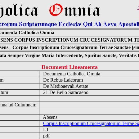
cumenta Catholica Omnia
SENS CORPUS INSCRIPTIONUM CRUCESIGNATORUM T
ens - Corpus Inscriptionum Crucesignatorum Terrae Sanctae [sin
ta Semper Virgine Maria Intercedente, Spiritus Sancte, Veritati
Documenti Lineamenta
o
Documenta Catholica Omnia
um
De Rebus Laicorum
De Medioaevali Aetate
ntum
21 De Bello Saracaeno
n
mna ad Culumnam
Absens
Corpus Inscriptionum Crucesignatorum Terrae S
LT
pdf