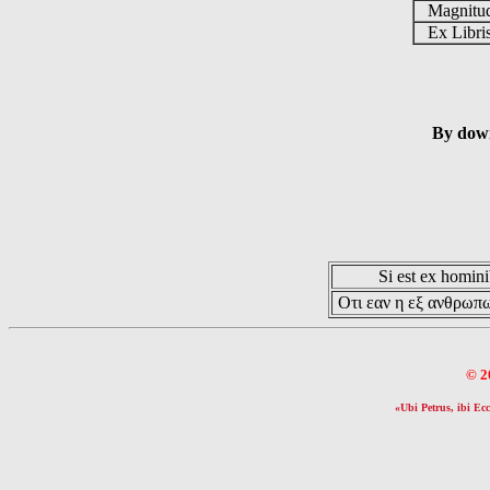
Magnit
Ex Libr
By down
Si est ex hominib
Οτι εαν η εξ ανθρωπω
© 2
«Ubi Petrus, ibi Ecc