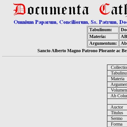
Tabulinum:
Do
Materia:
AB
Argumentum:
Abs
Sancto Alberto Magno Patrono Plorante ac Bea
Collecti
Tabulin
Materia
Argume
Volume
Ab Colu
Auctor
Titulus
Sermo
Forma