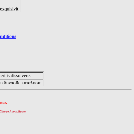
 exquisivit
nditions
eritis dissolvere.
ου δυνασθε καταλυσαι.
tur.
Charge Apostolique
»