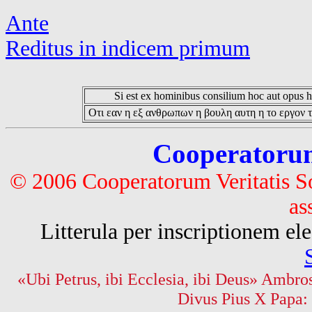
Ante
Reditus in indicem primum
Si est ex hominibus consilium hoc aut opus hoc
Οτι εαν η εξ ανθρωπων η βουλη αυτη η το εργον τ
Cooperatorum 
© 2006 Cooperatorum Veritatis S
as
Litterula per inscriptionem 
«Ubi Petrus, ibi Ecclesia, ibi Deus» Ambros
Divus Pius X Papa: