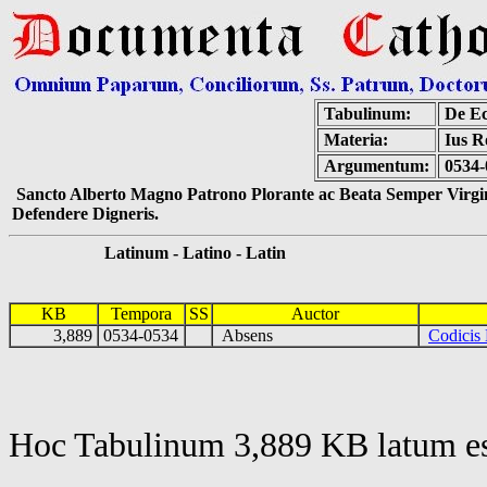
Tabulinum:
De Ec
Materia:
Ius 
Argumentum:
0534-
Sancto Alberto Magno Patrono Plorante ac Beata Semper Virgin
Defendere Digneris.
Latinum - Latino - Latin
KB
Tempora
SS
Auctor
3,889
0534-0534
Absens
Codicis 
Hoc Tabulinum 3,889 KB latum es