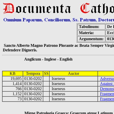
Tabulinum:
De 
Materia:
Eccl
Argumentum:
013
Sancto Alberto Magno Patrono Plorante ac Beata Semper Virgin
Defendere Digneris.
Anglicum - Inglese - English
KB
Tempora
SS
Auctor
19,695
0130-0202
Iraeneus
Adversus
1,414
0130-0202
Iraeneus
Against 
766
0130-0202
Iraeneus
Demonstr
1,152
0130-0202
Iraeneus
Fragmen
73
0130-0202
Iraeneus
Fragmen
Migne Patrologia Graeca: Graecum atque Latinum 