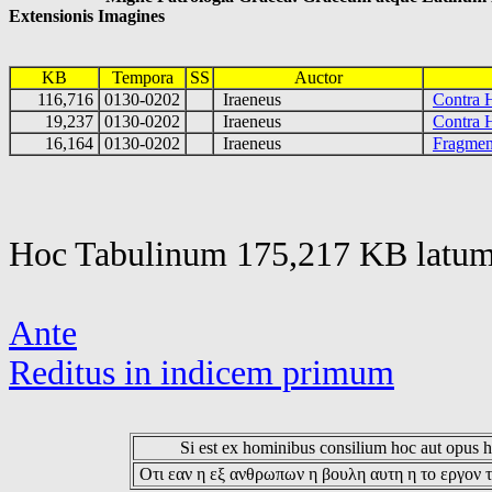
Extensionis Imagines
KB
Tempora
SS
Auctor
116,716
0130-0202
Iraeneus
Contra 
19,237
0130-0202
Iraeneus
Contra 
16,164
0130-0202
Iraeneus
Fragmen
Hoc Tabulinum 175,217 KB latum 
Ante
Reditus in indicem primum
Si est ex hominibus consilium hoc aut opus hoc
Οτι εαν η εξ ανθρωπων η βουλη αυτη η το εργον τ