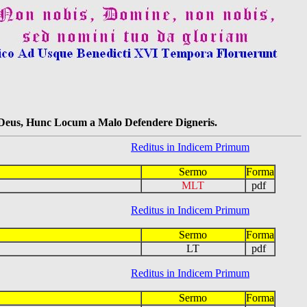
s Deus, Hunc Locum a Malo Defendere Digneris.
Reditus in Indicem Primum
Sermo
Forma
MLT
pdf
Reditus in Indicem Primum
Sermo
Forma
LT
pdf
Reditus in Indicem Primum
Sermo
Forma