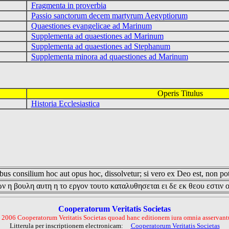
Fragmenta in proverbia
Passio sanctorum decem martyrum Aegyptiorum
Quaestiones evangelicae ad Marinum
Supplementa ad quaestiones ad Marinum
Supplementa ad quaestiones ad Stephanum
Supplementa minora ad quaestiones ad Marinum
Operis Titulus
Historia Ecclesiastica
us consilium hoc aut opus hoc, dissolvetur; si vero ex Deo est, non pot
ν η βουλη αυτη η το εργον τουτο καταλυθησεται ει δε εκ θεου εστιν 
Cooperatorum Veritatis Societas
 2006 Cooperatorum Veritatis Societas quoad hanc editionem iura omnia asservantu
Litterula per inscriptionem electronicam:
Cooperatorum Veritatis Societas