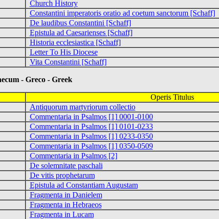
Church History
Constantini imperatoris oratio ad coetum sanctorum [Schaff]
De laudibus Constantini [Schaff]
Epistula ad Caesarienses [Schaff]
Historia ecclesiastica [Schaff]
Letter To His Diocese
Vita Constantini [Schaff]
m - Greco - Greek
Operis Titulus
Antiquorum martyriorum collectio
Commentaria in Psalmos [1] 0001-0100
Commentaria in Psalmos [1] 0101-0233
Commentaria in Psalmos [1] 0233-0350
Commentaria in Psalmos [1] 0350-0509
Commentaria in Psalmos [2]
De solemnitate paschali
De vitis prophetarum
Epistula ad Constantiam Augustam
Fragmenta in Danielem
Fragmenta in Hebraeos
Fragmenta in Lucam