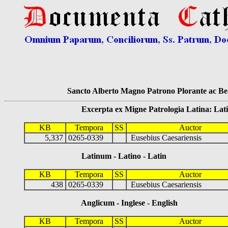
Sancto Alberto Magno Patrono Plorante ac Bea
Excerpta ex Migne Patrologia Latina: Latinum
KB
Tempora
SS
Auctor
5,337
0265-0339
Eusebius Caesariensis
Latinum - Latino - Latin
KB
Tempora
SS
Auctor
438
0265-0339
Eusebius Caesariensis
Anglicum - Inglese - English
KB
Tempora
SS
Auctor