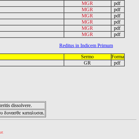
MGR
pdf
MGR
pdf
MGR
pdf
MGR
pdf
MGR
pdf
MGR
pdf
Reditus in Indicem Primum
Sermo
Forma
GR
pdf
eritis dissolvere.
ου δυνασθε καταλυσαι.
r.