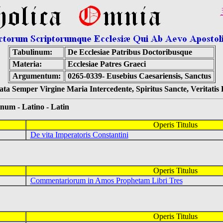
Tabulinum:
De Ecclesiae Patribus Doctoribusque
Materia:
Ecclesiae Patres Graeci
Argumentum:
0265-0339- Eusebius Caesariensis, Sanctus
ta Semper Virgine Maria Intercedente, Spiritus Sancte, Veritati
 - Latino - Latin
Operis Titulus
De vita Imperatoris Constantini
Operis Titulus
Commentariorum in Amos Prophetam Libri Tres
Operis Titulus