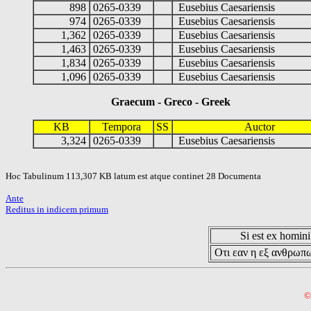
898
0265-0339
Eusebius Caesariensis
974
0265-0339
Eusebius Caesariensis
1,362
0265-0339
Eusebius Caesariensis
1,463
0265-0339
Eusebius Caesariensis
1,834
0265-0339
Eusebius Caesariensis
1,096
0265-0339
Eusebius Caesariensis
Graecum - Greco - Greek
KB
Tempora
SS
Auctor
3,324
0265-0339
Eusebius Caesariensis
Hoc Tabulinum 113,307 KB latum est atque continet 28 Documenta
Ante
Reditus in indicem primum
Si est ex hominib
Οτι εαν η εξ ανθρωπω
©