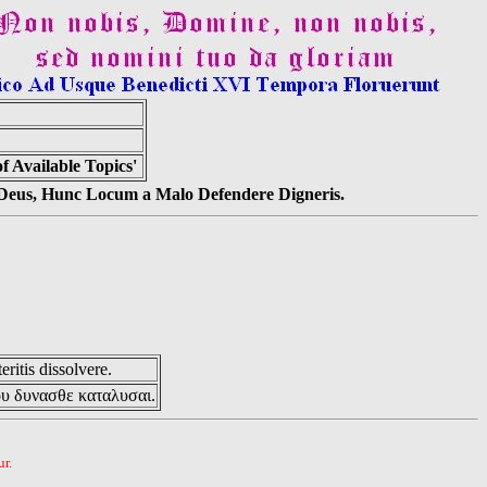
 Available Topics'
s Deus, Hunc Locum a Malo Defendere Digneris.
eritis dissolvere.
ου δυνασθε καταλυσαι.
r.