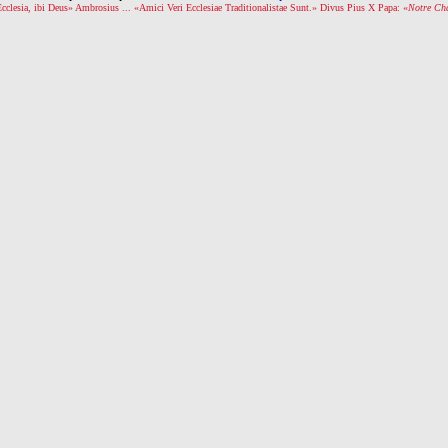
Ecclesia, ibi Deus» Ambrosius ... «Amici Veri Ecclesiae Traditionalistae Sunt.» Divus Pius X Papa: «
Notre Ch