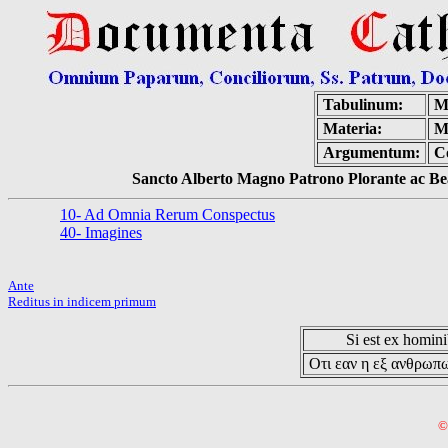
Tabulinum:
M
Materia:
M
Argumentum:
C
Sancto Alberto Magno Patrono Plorante ac Bea
10- Ad Omnia Rerum Conspectus
40- Imagines
Ante
Reditus in indicem primum
Si est ex hominib
Οτι εαν η εξ ανθρωπω
©