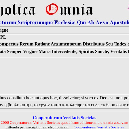
igne
PL
onspectus Rerum Ratione Argumentorum Distributus Seu 'Index of
ta Semper Virgine Maria Intercedente, Spiritus Sancte, Veritati
us consilium hoc aut opus hoc, dissolvetur; si vero ex Deo est, non pot
ν η βουλη αυτη η το εργον τουτο καταλυθησεται ει δε εκ θεου εστιν 
Cooperatorum Veritatis Societas
 2006 Cooperatorum Veritatis Societas quoad hanc editionem iura omnia asservantu
Litterula per inscriptionem electronicam:
Cooperatorum Veritatis Societas