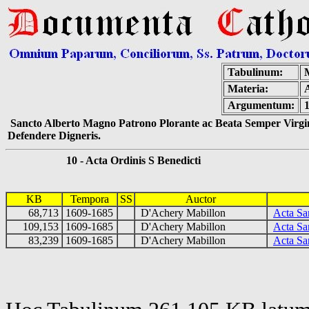
Tabulinum:
Materia:
Argumentum:
Sancto Alberto Magno Patrono Plorante ac Beata Semper Virgin
Defendere Digneris.
10 - Acta Ordinis S Benedicti
KB
Tempora
SS
Auctor
68,713
1609-1685
D'Achery Mabillon
Acta Sa
109,153
1609-1685
D'Achery Mabillon
Acta Sa
83,239
1609-1685
D'Achery Mabillon
Acta Sa