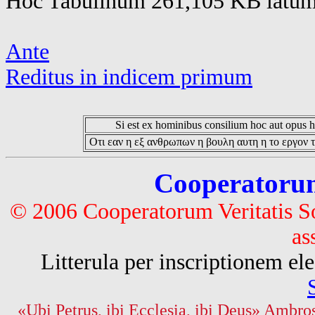
Hoc Tabulinum 261,105 KB latum 
Ante
Reditus in indicem primum
Si est ex hominibus consilium hoc aut opus hoc
Οτι εαν η εξ ανθρωπων η βουλη αυτη η το εργον τ
Cooperatorum 
© 2006 Cooperatorum Veritatis S
as
Litterula per inscriptionem 
«Ubi Petrus, ibi Ecclesia, ibi Deus» Ambros