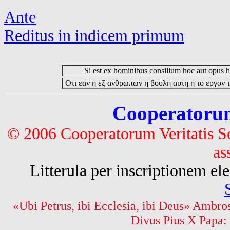
Ante
Reditus in indicem primum
Si est ex hominibus consilium hoc aut opus hoc
Οτι εαν η εξ ανθρωπων η βουλη αυτη η το εργον τ
Cooperatorum 
© 2006 Cooperatorum Veritatis S
as
Litterula per inscriptionem 
«Ubi Petrus, ibi Ecclesia, ibi Deus» Ambros
Divus Pius X Papa: