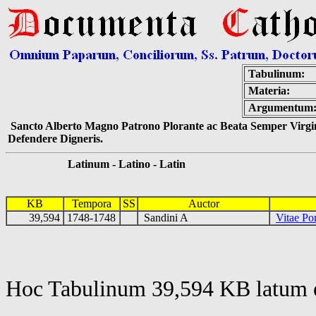
Tabulinum:
Materia:
Argumentum
Sancto Alberto Magno Patrono Plorante ac Beata Semper Virgin
Defendere Digneris.
Latinum - Latino - Latin
KB
Tempora
SS
Auctor
39,594
1748-1748
Sandini A
Vitae P
Hoc Tabulinum 39,594 KB latum e