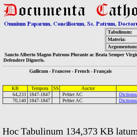
Tabulinum:
Materia:
Argumentum
Sancto Alberto Magno Patrono Plorante ac Beata Semper Virgin
Defendere Digneris.
Gallicum - Francese - French - Français
KB
Tempora
SS
Auctor
64,233
1847-1847
Peltier AC
Dictionna
70,140
1847-1847
Peltier AC
Dictionna
Hoc Tabulinum 134,373 KB latum 