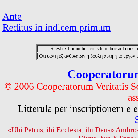
Ante
Reditus in indicem primum
Si est ex hominibus consilium hoc aut opus hoc
Οτι εαν η εξ ανθρωπων η βουλη αυτη η το εργον τ
Cooperatorum 
© 2006 Cooperatorum Veritatis S
as
Litterula per inscriptionem 
«Ubi Petrus, ibi Ecclesia, ibi Deus» Ambros