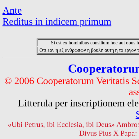
Ante
Reditus in indicem primum
Si est ex hominibus consilium hoc aut opus hoc
Οτι εαν η εξ ανθρωπων η βουλη αυτη η το εργον τ
Cooperatorum 
© 2006 Cooperatorum Veritatis S
as
Litterula per inscriptionem 
«Ubi Petrus, ibi Ecclesia, ibi Deus» Ambros
Divus Pius X Papa: