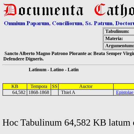
Tabulinum:
Materia:
Argumentum
Sancto Alberto Magno Patrono Plorante ac Beata Semper Virgin
Defendere Digneris.
Latinum - Latino - Latin
KB
Tempora
SS
Auctor
64,582
1868-1868
Thiel A
Epistola
Hoc Tabulinum 64,582 KB latum e