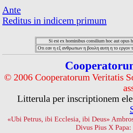
Ante
Reditus in indicem primum
Si est ex hominibus consilium hoc aut opus hoc
Οτι εαν η εξ ανθρωπων η βουλη αυτη η το εργον τ
Cooperatorum 
© 2006 Cooperatorum Veritatis S
as
Litterula per inscriptionem 
«Ubi Petrus, ibi Ecclesia, ibi Deus» Ambros
Divus Pius X Papa: