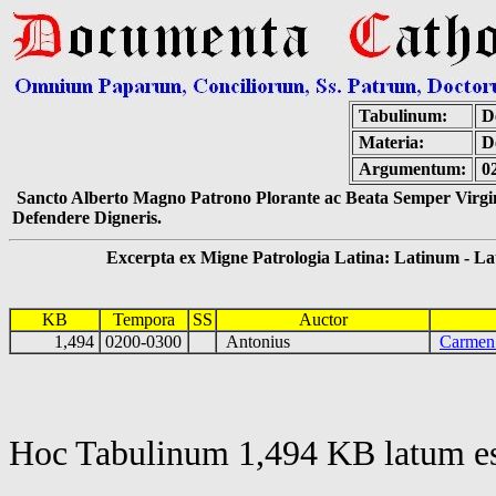
Tabulinum:
De
Materia:
D
Argumentum:
0
Sancto Alberto Magno Patrono Plorante ac Beata Semper Virgin
Defendere Digneris.
Excerpta ex Migne Patrologia Latina: Latinum - Latin
KB
Tempora
SS
Auctor
1,494
0200-0300
Antonius
Carmen
Hoc Tabulinum 1,494 KB latum es