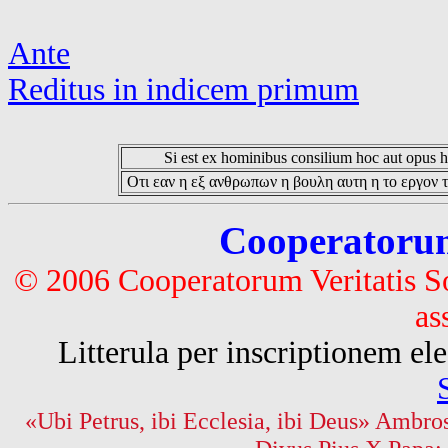
Ante
Reditus in indicem primum
Si est ex hominibus consilium hoc aut opus hoc
Οτι εαν η εξ ανθρωπων η βουλη αυτη η το εργον τ
Cooperatorum 
© 2006 Cooperatorum Veritatis S
as
Litterula per inscriptionem 
«Ubi Petrus, ibi Ecclesia, ibi Deus» Ambros