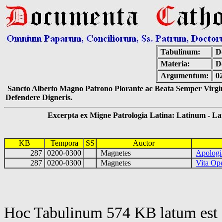
Tabulinum:
De
Materia:
D
Argumentum:
0
Sancto Alberto Magno Patrono Plorante ac Beata Semper Virgin
Defendere Digneris.
Excerpta ex Migne Patrologia Latina: Latinum - Latin
KB
Tempora
SS
Auctor
287
0200-0300
Magnetes
Apologi
287
0200-0300
Magnetes
Vita Ope
Hoc Tabulinum 574 KB latum est 