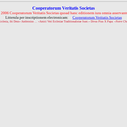
Cooperatorum Veritatis Societas
 2006 Cooperatorum Veritatis Societas quoad hanc editionem iura omnia asservantu
Litterula per inscriptionem electronicam:
Cooperatorum Veritatis Societas
Ecclesia, ibi Deus» Ambrosius ... «Amici Veri Ecclesiae Traditionalistae Sunt.» Divus Pius X Papa: «
Notre Ch