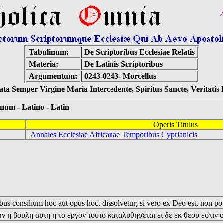
Tabulinum:
De Scriptoribus Ecclesiae Relatis
Materia:
De Latinis Scriptoribus
Argumentum:
0243-0243- Morcellus
ta Semper Virgine Maria Intercedente, Spiritus Sancte, Veritati
 - Latino - Latin
Operis Titulus
Annales Ecclesiae Africanae Temporibus Cyprianicis
us consilium hoc aut opus hoc, dissolvetur; si vero ex Deo est, non pot
ν η βουλη αυτη η το εργον τουτο καταλυθησεται ει δε εκ θεου εστιν 