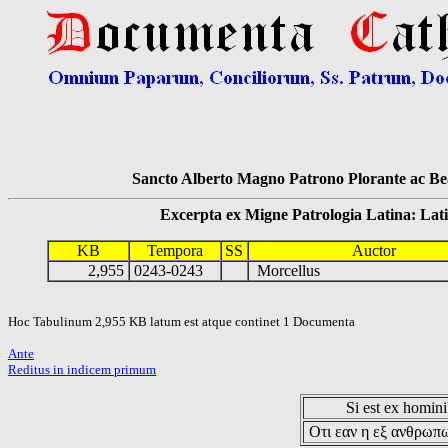
Sancto Alberto Magno Patrono Plorante ac Bea
Excerpta ex Migne Patrologia Latina: Latinum
KB
Tempora
SS
Auctor
2,955
0243-0243
Morcellus
Hoc Tabulinum 2,955 KB latum est atque continet 1 Documenta
Ante
Reditus in indicem primum
Si est ex hominib
Οτι εαν η εξ ανθρωπω