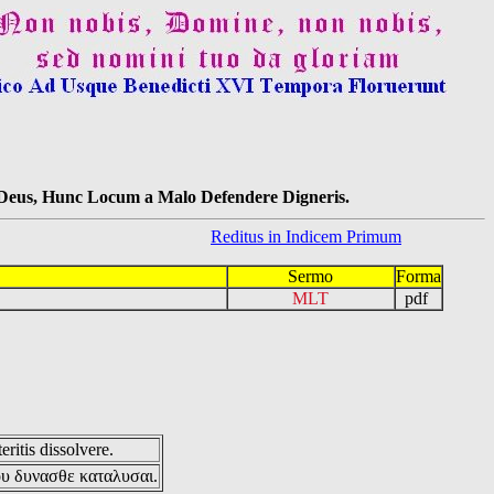
s Deus, Hunc Locum a Malo Defendere Digneris.
Reditus in Indicem Primum
Sermo
Forma
MLT
pdf
eritis dissolvere.
ου δυνασθε καταλυσαι.