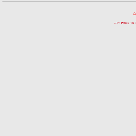
©
«Ubi Petrus, ibi 