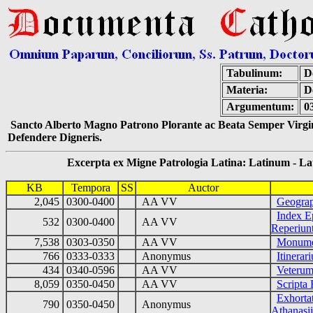
Tabulinum:
De
Materia:
D
Argumentum:
0
Sancto Alberto Magno Patrono Plorante ac Beata Semper Virgin
Defendere Digneris.
Excerpta ex Migne Patrologia Latina: Latinum - Latin
KB
Tempora
SS
Auctor
2,045
0300-0400
AA VV
Geograp
Index E
532
0300-0400
AA VV
Reperiun
7,538
0303-0350
AA VV
Monumen
766
0333-0333
Anonymus
Itinera
434
0340-0596
AA VV
Veterum
8,059
0350-0450
AA VV
Scripta
Exhorta
790
0350-0450
Anonymus
Athanasii