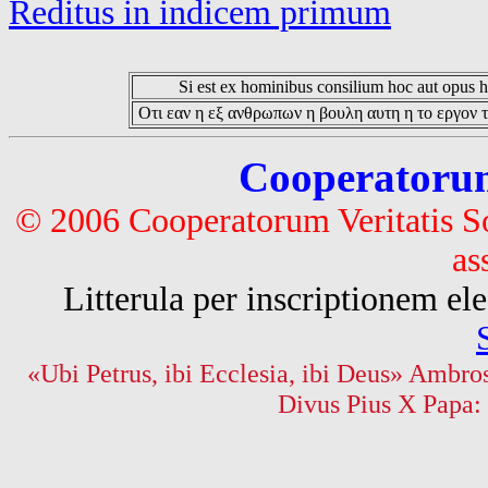
Reditus in indicem primum
Si est ex hominibus consilium hoc aut opus hoc
Οτι εαν η εξ ανθρωπων η βουλη αυτη η το εργον τ
Cooperatorum 
© 2006 Cooperatorum Veritatis S
as
Litterula per inscriptionem 
«Ubi Petrus, ibi Ecclesia, ibi Deus» Ambros
Divus Pius X Papa: