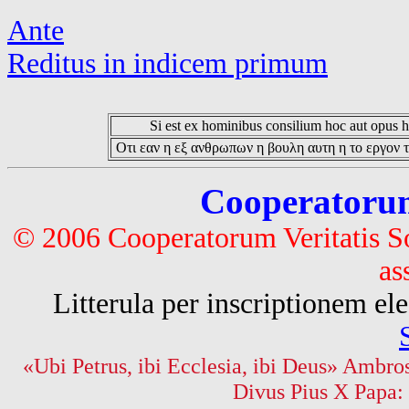
Ante
Reditus in indicem primum
Si est ex hominibus consilium hoc aut opus hoc
Οτι εαν η εξ ανθρωπων η βουλη αυτη η το εργον τ
Cooperatorum 
© 2006 Cooperatorum Veritatis S
as
Litterula per inscriptionem 
«Ubi Petrus, ibi Ecclesia, ibi Deus» Ambros
Divus Pius X Papa: