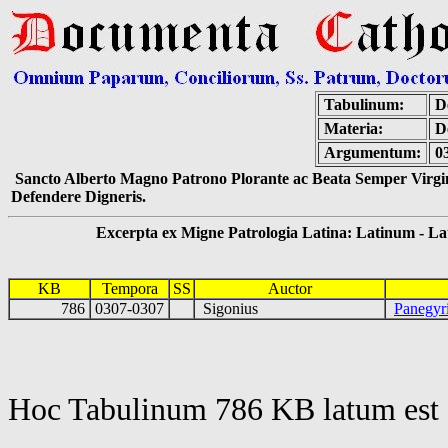
Tabulinum:
De
Materia:
D
Argumentum:
0
Sancto Alberto Magno Patrono Plorante ac Beata Semper Virgin
Defendere Digneris.
Excerpta ex Migne Patrologia Latina: Latinum - Latin
KB
Tempora
SS
Auctor
786
0307-0307
Sigonius
Panegyri
Hoc Tabulinum 786 KB latum est 