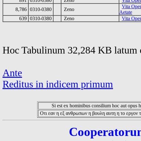
891
0310-0380
Zeno
Vita Oper
Vita Oper
8,786
0310-0380
Zeno
Aetate
639
0310-0380
Zeno
Vita Oper
Hoc Tabulinum 32,284 KB latum e
Ante
Reditus in indicem primum
Si est ex hominibus consilium hoc aut opus hoc
Οτι εαν η εξ ανθρωπων η βουλη αυτη η το εργον τ
Cooperatorum 