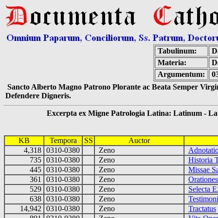
Tabulinum:
De
Materia:
D
Argumentum:
0
Sancto Alberto Magno Patrono Plorante ac Beata Semper Virgin
Defendere Digneris.
Excerpta ex Migne Patrologia Latina: Latinum - Latin
KB
Tempora
SS
Auctor
4,318
0310-0380
Zeno
Adnotati
735
0310-0380
Zeno
Historia 
445
0310-0380
Zeno
Missae Sa
361
0310-0380
Zeno
Orationes
529
0310-0380
Zeno
Selecta E
638
0310-0380
Zeno
Testimon
14,942
0310-0380
Zeno
Tractatus