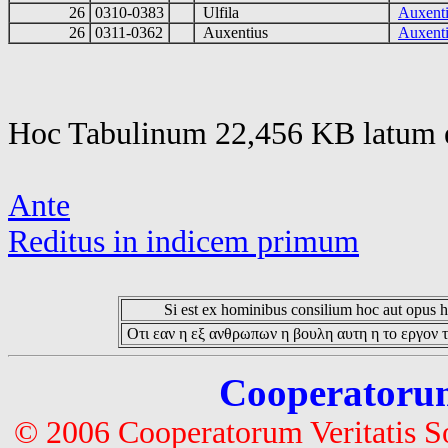
26
0310-0383
Ulfila
Auxenti
26
0311-0362
Auxentius
Auxenti
Hoc Tabulinum 22,456 KB latum e
Ante
Reditus in indicem primum
Si est ex hominibus consilium hoc aut opus hoc
Οτι εαν η εξ ανθρωπων η βουλη αυτη η το εργον τ
Cooperatorum 
© 2006 Cooperatorum Veritatis S