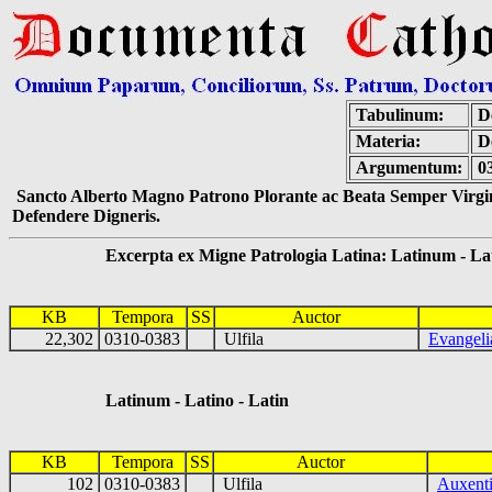
Tabulinum:
De
Materia:
D
Argumentum:
0
Sancto Alberto Magno Patrono Plorante ac Beata Semper Virgin
Defendere Digneris.
Excerpta ex Migne Patrologia Latina: Latinum - Latin
KB
Tempora
SS
Auctor
22,302
0310-0383
Ulfila
Evangeli
Latinum - Latino - Latin
KB
Tempora
SS
Auctor
102
0310-0383
Ulfila
Auxenti