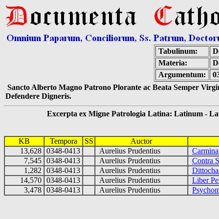
Tabulinum:
De
Materia:
D
Argumentum:
0
Sancto Alberto Magno Patrono Plorante ac Beata Semper Virgin
Defendere Digneris.
Excerpta ex Migne Patrologia Latina: Latinum - Latin
KB
Tempora
SS
Auctor
13,628
0348-0413
Aurelius Prudentius
Carmina
7,545
0348-0413
Aurelius Prudentius
Contra
1,282
0348-0413
Aurelius Prudentius
Dittoch
14,570
0348-0413
Aurelius Prudentius
Liber Pe
3,478
0348-0413
Aurelius Prudentius
Psychom