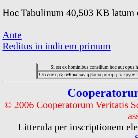
Hoc Tabulinum 40,503 KB latum e
Ante
Reditus in indicem primum
Si est ex hominibus consilium hoc aut opus hoc
Οτι εαν η εξ ανθρωπων η βουλη αυτη η το εργον τ
Cooperatorum 
© 2006 Cooperatorum Veritatis S
as
Litterula per inscriptionem 