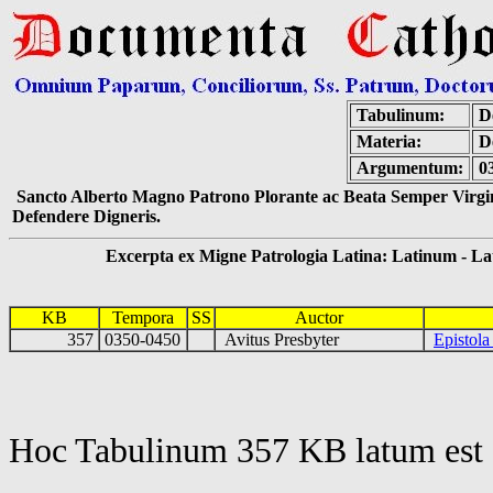
Tabulinum:
De
Materia:
D
Argumentum:
0
Sancto Alberto Magno Patrono Plorante ac Beata Semper Virgin
Defendere Digneris.
Excerpta ex Migne Patrologia Latina: Latinum - Latin
KB
Tempora
SS
Auctor
357
0350-0450
Avitus Presbyter
Epistola
Hoc Tabulinum 357 KB latum est 