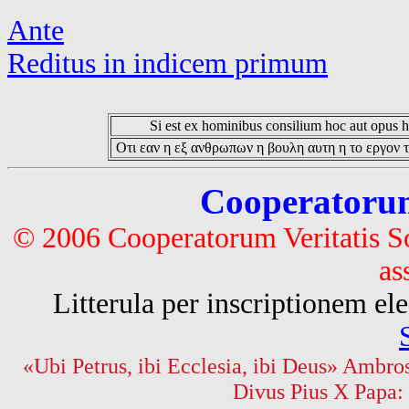
Ante
Reditus in indicem primum
Si est ex hominibus consilium hoc aut opus hoc
Οτι εαν η εξ ανθρωπων η βουλη αυτη η το εργον τ
Cooperatorum 
© 2006 Cooperatorum Veritatis S
as
Litterula per inscriptionem 
«Ubi Petrus, ibi Ecclesia, ibi Deus» Ambros
Divus Pius X Papa: